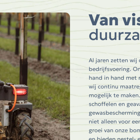
Van vi
duurza
Al jaren zetten wi
bedrijfsvoering. 
hand in hand met 
wij continu maatr
mogelijk te maken
schoffelen en geav
gewasbeschermings
niet alleen voor e
groei van onze bom
en bieden nestel- 