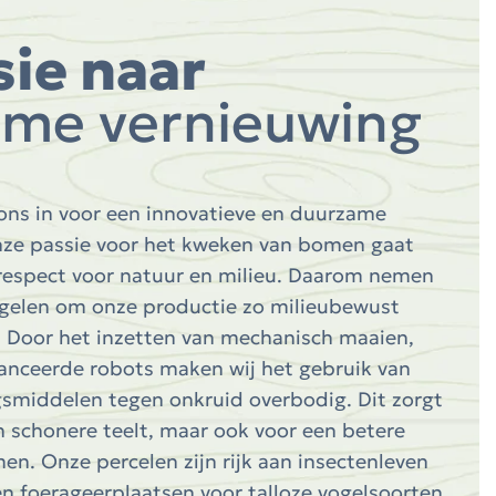
sie naar
me vernieuwing
j ons in voor een innovatieve en duurzame
Onze passie voor het kweken van bomen gaat
respect voor natuur en milieu. Daarom nemen
egelen om onze productie zo milieubewust
. Door het inzetten van mechanisch maaien,
anceerde robots maken wij het gebruik van
middelen tegen onkruid overbodig. Dit zorgt
en schonere teelt, maar ook voor een betere
en. Onze percelen zijn rijk aan insectenleven
en foerageerplaatsen voor talloze vogelsoorten