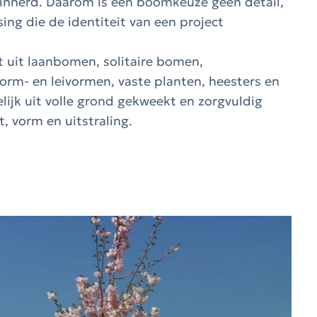
innerd. Daarom is een boomkeuze geen detail,
ng die de identiteit van een project
 uit laanbomen, solitaire bomen,
rm- en leivormen, vaste planten, heesters en
ijk uit volle grond gekweekt en zorgvuldig
t, vorm en uitstraling.