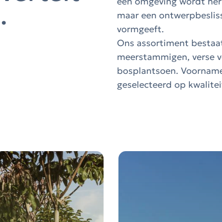
een omgeving wordt her
l.
maar een ontwerpbeslissi
vormgeeft.
Ons assortiment bestaat
meerstammigen, verse vo
bosplantsoen. Voornamel
geselecteerd op kwalitei