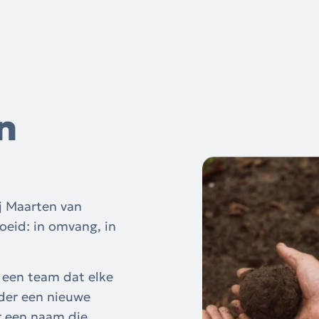
n
j Maarten van
oeid: in omvang, in
j een team dat elke
nder een nieuwe
r een naam die